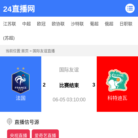
24直播网
江苏联
中超
欧冠
欧协联
沙特联
葡超
俄超
日职联
(苏超)
当前位置:
首页
>
国际友谊直播
国际友谊
2
3
比赛结束
法国
科特迪瓦
06-05 03:10:00
直播信号源
央视直播
爱奇艺直播