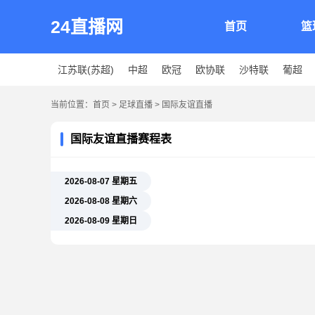
24直播网
首页
篮
江苏联(苏超)
中超
欧冠
欧协联
沙特联
葡超
当前位置：
首页
>
足球直播
>
国际友谊直播
国际友谊直播赛程表
2026-08-07 星期五
2026-08-08 星期六
2026-08-09 星期日