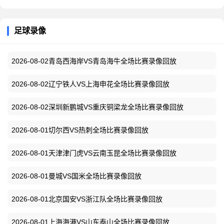
足球录像
2026-08-02青岛西海岸VS青岛海牛全场比赛录像回放
2026-08-02辽宁铁人VS上海申花全场比赛录像回放
2026-08-02深圳新鹏城VS重庆铜梁龙全场比赛录像回放
2026-08-01切尔西VS热刺全场比赛录像回放
2026-08-01天津津门虎VS云南玉昆全场比赛录像回放
2026-08-01曼城VS国米全场比赛录像回放
2026-08-01北京国安VS浙江队全场比赛录像回放
2026-08-01上海海港VS山东泰山全场比赛录像回放