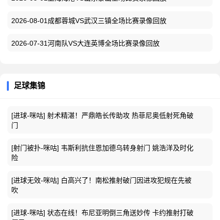
2026-08-01成都蓉城VS武汉三镇全场比赛录像回放
2026-07-31河南队VS大连英博全场比赛录像回放
足球集锦
[进球-咪咕] 射术精湛！严鼎皓长传助攻 热菲尼奥低射死角破
门
[射门被扑-咪咕] 韦斯利抗住恩加德乌转身射门 姚浩洋及时化
险
[进球无效-咪咕] 白高兴了！南松推射破门因进攻犯规在先被
吹
[进球-咪咕] 状态在线！布尼亚明倒三角送妙传 卡约推射打破