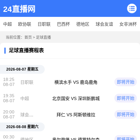
24直播网
中超
欧协联
日职联
巴西杯
德地区
球会友谊
女非洲杯
当前位置：
首页
>
足球直播
足球直播赛程表
2026-08-07 星期五
18:25
即将开始
日职联
横滨水手 VS 鹿岛鹿角
08-07
19:35
即将开始
中超
北京国安 VS 深圳新鹏城
08-07
20:00
即将开始
球会友
拜仁 VS 阿斯顿维拉
08-07
谊
2026-08-08 星期六
00:30
即将开始
德地区
奥尔登堡 VS 德罗特尔森