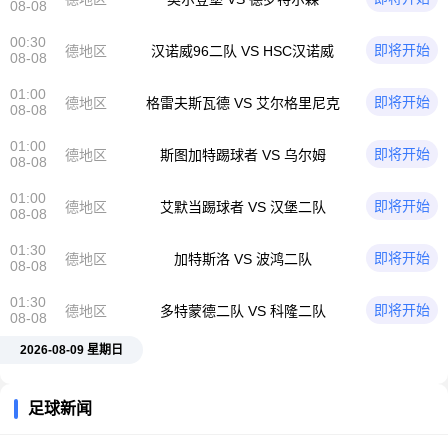
08-08
00:30
即将开始
德地区
汉诺威96二队 VS HSC汉诺威
08-08
01:00
即将开始
德地区
格雷夫斯瓦德 VS 艾尔格里尼克
08-08
01:00
即将开始
德地区
斯图加特踢球者 VS 乌尔姆
08-08
01:00
即将开始
德地区
艾默当踢球者 VS 汉堡二队
08-08
01:30
即将开始
德地区
加特斯洛 VS 波鸿二队
08-08
01:30
即将开始
德地区
多特蒙德二队 VS 科隆二队
08-08
2026-08-09 星期日
足球新闻