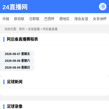
24直播网
中超
欧协联
日职联
巴西杯
德地区
球会友谊
女非洲杯
当前位置：
首页
>
足球直播
>
阿后备直播
阿后备直播赛程表
2026-08-07 星期五
2026-08-08 星期六
2026-08-09 星期日
足球新闻
足球录像