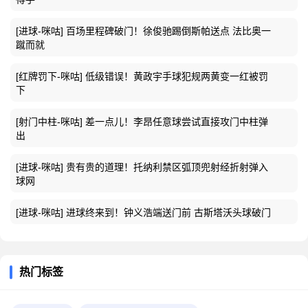
[进球-咪咕] 百场里程碑破门！徐俊驰踢倒斯帕送点 法比奥一
蹴而就
[红牌罚下-咪咕] 低级错误！黄政宇手球犯规两黄变一红被罚
下
[射门中柱-咪咕] 差一点儿！李昂任意球尝试直接攻门中柱弹
出
[进球-咪咕] 贵有贵的道理！托纳利禁区弧顶兜射经折射弹入
球网
[进球-咪咕] 进球终来到！钟义浩端送门前 古斯塔沃头球破门
热门标签