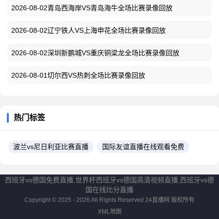
2026-08-02青岛西海岸VS青岛海牛全场比赛录像回放
2026-08-02辽宁铁人VS上海申花全场比赛录像回放
2026-08-02深圳新鹏城VS重庆铜梁龙全场比赛录像回放
2026-08-01切尔西VS热刺全场比赛录像回放
热门标签
波兰vs尼日利亚比赛直播
国际友谊直播在线观看免费
西班牙vs德国免费直播,世界杯西班牙vs德国高清视频直播,西班牙vs德
国在线比分直播
Copyright © 2025 - 2026 All Rights Reserved
24直播网
版权所有
XML地图