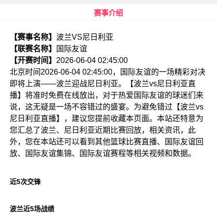
赛事介绍
【赛事名称】
波兰VS尼日利亚
【联赛名称】
国际友谊
【开赛时间】
2026-06-04 02:45:00
北京时间2026-06-04 02:45:00，国际友谊的一场精彩对决
即将上演——波兰迎战尼日利亚。【波兰vs尼日利亚直
播】将准时免费在线放出，对于热爱国际友谊的球迷们来
说，这无疑是一场不容错过的盛宴。为避免错过【波兰vs
尼日利亚直播】，建议您提前收藏本页面。本站还特意为
您汇总了波兰、尼日利亚近期比赛回放，相关资讯，此
外，您在本站还可以看到其他篮球比赛直播、国际友谊回
放、国际友谊集锦、国际友谊赛程等相关视频和数据。
近5次交锋
波兰近5场战绩