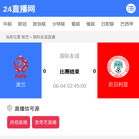
24直播网
中超
欧冠
欧协联
沙特联
葡超
俄超
日职联
巴西甲
当前位置:
首页
>
国际友谊直播
国际友谊
0
0
比赛结束
波兰
尼日利亚
06-04 02:45:00
直播信号源
央视直播
爱奇艺直播