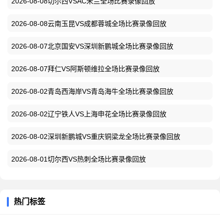
2026-08-08切尔西VSAC米兰全场比赛录像回放
2026-08-08云南玉昆VS成都蓉城全场比赛录像回放
2026-08-07北京国安VS深圳新鹏城全场比赛录像回放
2026-08-07拜仁VS阿斯顿维拉全场比赛录像回放
2026-08-02青岛西海岸VS青岛海牛全场比赛录像回放
2026-08-02辽宁铁人VS上海申花全场比赛录像回放
2026-08-02深圳新鹏城VS重庆铜梁龙全场比赛录像回放
2026-08-01切尔西VS热刺全场比赛录像回放
热门标签