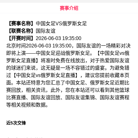
赛事介绍
【赛事名称】
中国女足VS俄罗斯女足
【联赛名称】
国际友谊
【开赛时间】
2026-06-03 19:35:00
北京时间2026-06-03 19:35:00，国际友谊的一场精彩对决
即将上演——中国女足迎战俄罗斯女足。【中国女足vs俄
罗斯女足直播】将准时免费在线放出，对于热爱国际友谊
的球迷们来说，这无疑是一场不容错过的盛宴。为避免错
过【中国女足vs俄罗斯女足直播】，建议您提前收藏本页
面。本站还特意为您汇总了中国女足、俄罗斯女足近期比
赛回放，相关资讯，此外，您在本站还可以看到其他篮球
比赛直播、国际友谊回放、国际友谊集锦、国际友谊赛程
等相关视频和数据。
近5次交锋