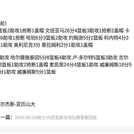
在前）
篮板2助攻1抢断1盖帽 文班亚马26分4篮板3助攻1抢断2盖帽 卡
6助攻1抢断 哈珀6分3篮板2助攻 约翰逊5分2篮板 科内特4分2
1助攻 奥利尼克3分 普拉姆利2分1助攻1盖帽
助攻 哈尔滕施泰因5分8篮板4助攻 卢-多尔特5篮板3助攻 吉尔
3篮板1助攻2抢断1盖帽 麦凯恩24分4篮板1助攻 威廉姆斯18分5
3分1助攻 威廉姆斯5分1篮板
吉尔杰斯-亚历山大
一篇：
2026-05-24骑士VS尼克斯全场比赛录像回放