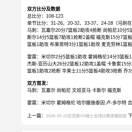
双方比分及数据
总比分：108-123
单节比分：31-26、20-32、33-37、24-28（马刺
马刺：瓦塞尔20分7篮板2助攻4抢断 尚帕尼10分5
斯尔14分5篮板7助攻1抢断2盖帽 福克斯15分7篮板
篮板1助攻 布莱恩特3分1篮板1助攻 麦克劳林1篮板
雷霆：米切尔2分5篮板1助攻 霍姆格伦14分3篮板1
杰斯-亚历山大26分2篮板12助攻1盖帽 卡鲁索15分
篮板1助攻2抢断 华莱士11分5篮板4助攻3抢断 乔
双方首发：
马刺：瓦塞尔 尚帕尼 文班亚马 卡斯尔 福克斯
雷霆：米切尔 霍姆格伦 哈尔滕施泰因 卢-多尔特 
上一篇：
下
2026-05-22尼克斯VS骑士全场比赛录像回放