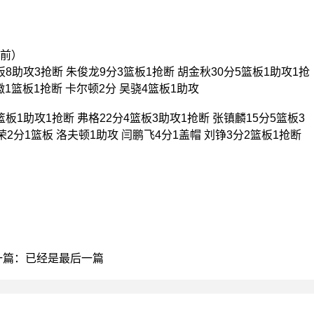
在前）
板8助攻3抢断 朱俊龙9分3篮板1抢断 胡金秋30分5篮板1助攻1抢
徽1篮板1抢断 卡尔顿2分 吴骁4篮板1助攻
板1助攻1抢断 弗格22分4篮板3助攻1抢断 张镇麟15分5篮板3
荣2分1篮板 洛夫顿1助攻 闫鹏飞4分1盖帽 刘铮3分2篮板1抢断
一篇：已经是最后一篇