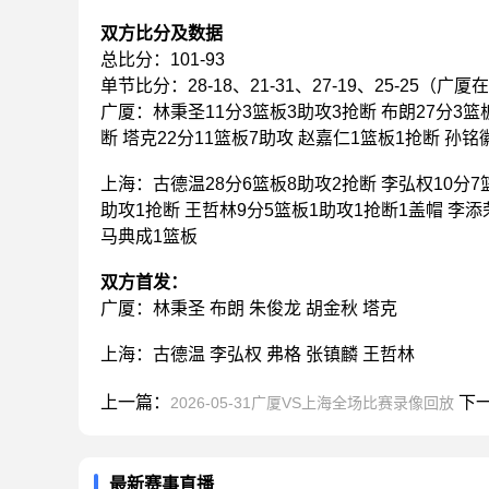
双方比分及数据
总比分：101-93
单节比分：28-18、21-31、27-19、25-25（广厦
广厦：林秉圣11分3篮板3助攻3抢断 布朗27分3篮
断 塔克22分11篮板7助攻 赵嘉仁1篮板1抢断 孙铭
上海：古德温28分6篮板8助攻2抢断 李弘权10分7篮
助攻1抢断 王哲林9分5篮板1助攻1抢断1盖帽 李添
马典成1篮板
双方首发：
广厦：林秉圣 布朗 朱俊龙 胡金秋 塔克
上海：古德温 李弘权 弗格 张镇麟 王哲林
上一篇：
下
2026-05-31广厦VS上海全场比赛录像回放
最新赛事直播