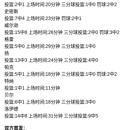
投篮:2中1 上场时间:20分钟 三分球投篮:1中0 罚球:2中2
史密斯
投篮:7中4 上场时间:23分钟 罚球:2中1
威尔逊
投篮:15中8 上场时间:26分钟 三分球投篮:2中0 罚球:3中2
格雷
投篮:5中0 上场时间:29分钟 三分球投篮:1中0
扬
投篮:13中3 上场时间:24分钟 三分球投篮:4中0
帕克
投篮:5中1 上场时间:18分钟 三分球投篮:1中0 罚球:2中2
特纳
投篮:1中1 上场时间:11分钟
贝尔
投篮:6中1 上场时间:18分钟 三分球投篮:3中0
洛伊德
投篮:14中8 上场时间:31分钟 三分球投篮:9中5
双方首发：