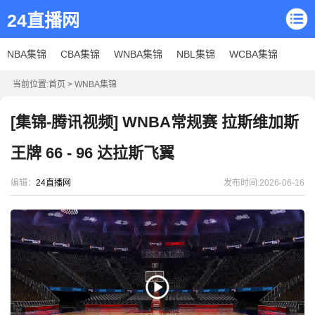
24直播网
NBA集锦
CBA集锦
WNBA集锦
NBL集锦
WCBA集锦
当前位置:
首页
>
WNBA集锦
[集锦-腾讯视频] WNBA常规赛 拉斯维加斯
王牌 66 - 96 达拉斯飞翼
编辑：
24直播网
发布时间:2026-06-16