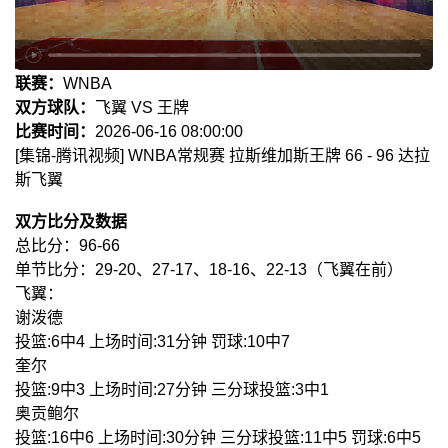
联赛：
WNBA
双方球队：
飞翼 VS 王牌
比赛时间：
2026-06-16 08:00:00
[集锦-腾讯视频] WNBA常规赛 拉斯维加斯王牌 66 - 96 达拉
斯飞翼
双方比分及数据
总比分：96-66
单节比分：29-20、27-17、18-16、22-13（飞翼在前）
飞翼：
谢泼德
投篮:6中4 上场时间:31分钟 罚球:10中7
奎尔
投篮:9中3 上场时间:27分钟 三分球投篮:3中1
奥贡鲍尔
投篮:16中6 上场时间:30分钟 三分球投篮:11中5 罚球:6中5