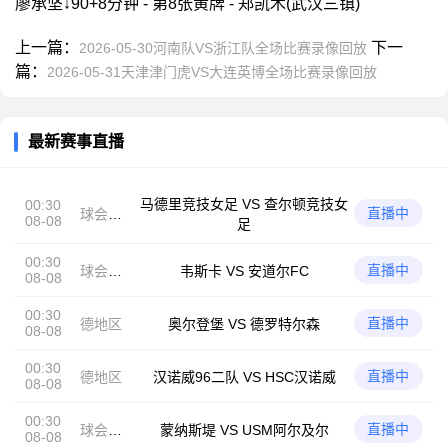
廖承坚↓90+8分钟 - 第8张黄牌 - 郑凯木(武汉三镇)
上一篇：
下一
2026-05-30河南队VS浙江队全场比赛录像回放
篇：
2026-05-31天津津门虎VS大连英博全场比赛录像回放
最新赛事直播
马德里竞技女足 VS 查尔顿竞技女
00:30
直播中
球会友
08-08
足
谊
00:30
直播中
球会友
韦斯卡 VS 安道尔FC
08-08
谊
00:30
直播中
德地区
奥尔登堡 VS 德罗特尔森
08-08
00:30
直播中
德地区
汉诺威96二队 VS HSC汉诺威
08-08
00:30
直播中
球会友
蒙纳斯堤 VS USM阿尔及尔
08-08