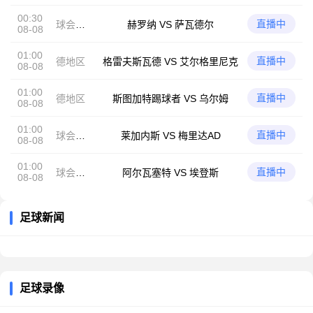
谊
00:30
直播中
球会友
赫罗纳 VS 萨瓦德尔
08-08
谊
01:00
直播中
德地区
格雷夫斯瓦德 VS 艾尔格里尼克
08-08
01:00
直播中
德地区
斯图加特踢球者 VS 乌尔姆
08-08
01:00
直播中
球会友
莱加内斯 VS 梅里达AD
08-08
谊
01:00
直播中
球会友
阿尔瓦塞特 VS 埃登斯
08-08
谊
足球新闻
足球录像